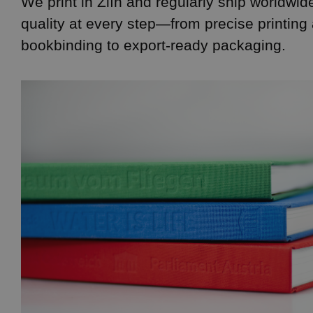
We print in Zlín and regularly ship worldwi
quality at every step—from precise printing
CZ
bookbinding to export-ready packaging.
FR
DE