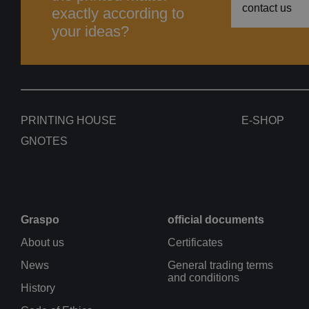
contact us
exactly according to
your ideas?
PRINTING HOUSE
E-SHOP
GNOTES
Graspo
official documents
About us
Certificates
News
General trading terms
and conditions
History