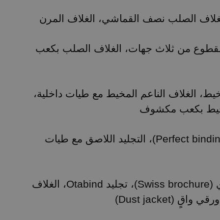
لغلاف الصلب نصف القماشي، الغلاف المرن
مقطوع من ثلاث جهات، الغلاف الصلب بكعب
مخيط، الغلاف الناعم المخيط مع طيات داخلية
مخيط بكعب مكشوف
التجليد اللاصق (Perfect binding)، التجليد اللاصق مع طيات
التجليد السويسري (Swiss brochure)، تجليد Otabind، الغلاف
غلاف ورقي واقٍ