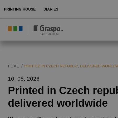
PRINTING HOUSE
DIARIES
About us
Ecology
Products
HOME
PRINTED IN CZECH REPUBLIC, DELIVERED WORLD
Technologies
10. 08. 2026
References
Printed in Czech repub
delivered worldwide
Customer service
EN