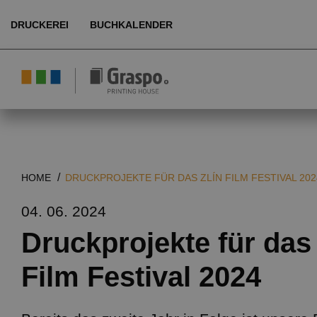
DRUCKEREI
BUCHKALENDER
Über uns
Umwelt
Produkte
HOME
DRUCKPROJEKTE FÜR DAS ZLÍN FILM FESTIVAL 202
Technologie
04. 06. 2024
Referenzen
Druckprojekte für das 
Film Festival 2024
Kundenbereich
DE