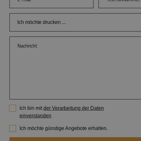
Ich möchte drucken ...
Bücher
Kataloge und Broschüren
Zeitschriften
Anspruchsvolle Farbpublikationen
Branding von Buchkalendern und Notizbüchern
Buchkalender
Notizbücher
Tisch- und Wandkalender
Ich bin mit
der Verarbeitung der Daten
Plakate und Flyer
einverstanden
Kleine Druckerzeugnisse
Ich möchte günstige Angebote erhalten.