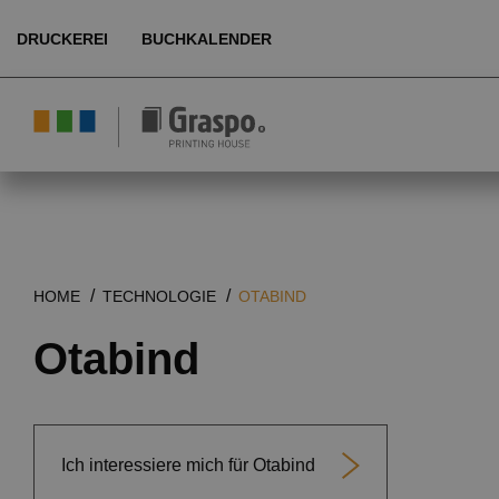
DRUCKEREI
BUCHKALENDER
Über uns
Umwelt
Produkte
HOME
TECHNOLOGIE
OTABIND
Technologie
Otabind
Referenzen
Kundenbereich
Ich interessiere mich für Otabind
DE