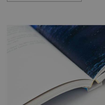
CZ
FR
EN