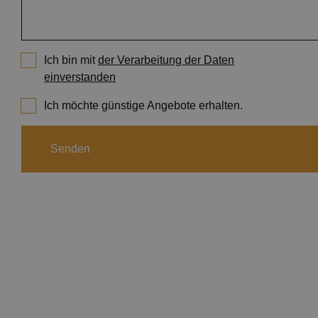
Buchkalender
Notizbücher
Tisch- und Wandkalender
Ich bin mit
der Verarbeitung der Daten
Plakate und Flyer
einverstanden
Kleine Druckerzeugnisse
Ich möchte günstige Angebote erhalten.
Senden