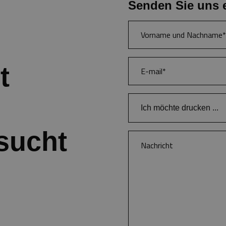
Senden Sie uns 
t
Ich möchte drucken ...
Bücher
sucht
Kataloge und Brosch
Zeitschriften
Anspruchsvolle Farb
Branding von Buchka
Buchkalender
Notizbücher