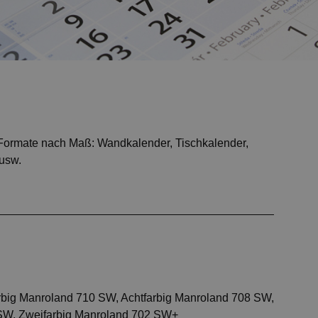
 Formate nach Maß: Wandkalender, Tischkalender,
 usw.
rbig Manroland 710 SW, Achtfarbig Manroland 708 SW,
 SW, Zweifarbig Manroland 702 SW+