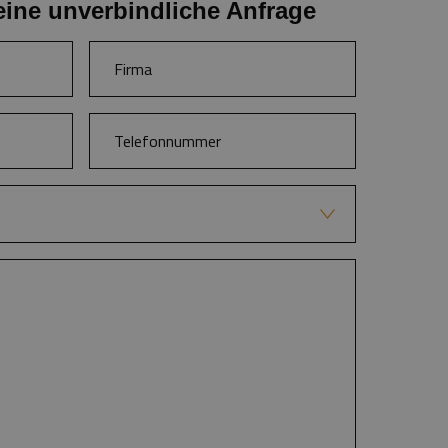
eine unverbindliche Anfrage
üren
publikationen
lendern und Notizbüchern