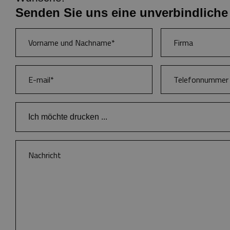
Senden Sie uns eine unverbindliche
Ich möchte drucken ...
Bücher
Kataloge und Broschüren
Zeitschriften
Anspruchsvolle Farbpublikationen
Branding von Buchkalendern und Notizbüchern
Buchkalender