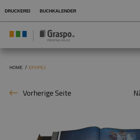
DRUCKEREI
BUCHKALENDER
Über uns
Umwelt
Produkte
HOME
EPOPEJ
Technologie
Vorherige Seite
N
Referenzen
Kundenbereich
DE