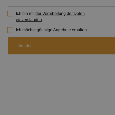
Notizbücher
Tisch- und Wandkalender
Ich bin mit
der Verarbeitung der Daten
Plakate und Flyer
einverstanden
Kleine Druckerzeugnisse
Ich möchte günstige Angebote erhalten.
Senden